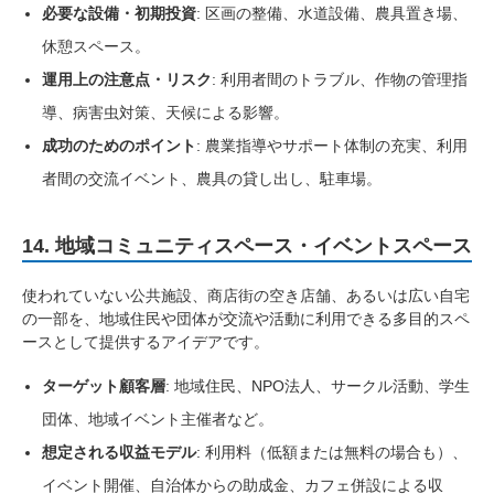
必要な設備・初期投資
: 区画の整備、水道設備、農具置き場、
休憩スペース。
運用上の注意点・リスク
: 利用者間のトラブル、作物の管理指
導、病害虫対策、天候による影響。
成功のためのポイント
: 農業指導やサポート体制の充実、利用
者間の交流イベント、農具の貸し出し、駐車場。
14. 地域コミュニティスペース・イベントスペース
使われていない公共施設、商店街の空き店舗、あるいは広い自宅
の一部を、地域住民や団体が交流や活動に利用できる多目的スペ
ースとして提供するアイデアです。
ターゲット顧客層
: 地域住民、NPO法人、サークル活動、学生
団体、地域イベント主催者など。
想定される収益モデル
: 利用料（低額または無料の場合も）、
イベント開催、自治体からの助成金、カフェ併設による収