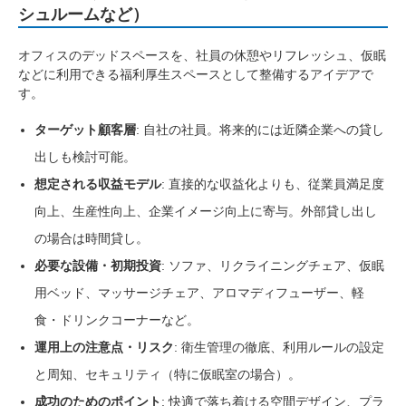
シュルームなど）
オフィスのデッドスペースを、社員の休憩やリフレッシュ、仮眠
などに利用できる福利厚生スペースとして整備するアイデアで
す。
ターゲット顧客層
: 自社の社員。将来的には近隣企業への貸し
出しも検討可能。
想定される収益モデル
: 直接的な収益化よりも、従業員満足度
向上、生産性向上、企業イメージ向上に寄与。外部貸し出し
の場合は時間貸し。
必要な設備・初期投資
: ソファ、リクライニングチェア、仮眠
用ベッド、マッサージチェア、アロマディフューザー、軽
食・ドリンクコーナーなど。
運用上の注意点・リスク
: 衛生管理の徹底、利用ルールの設定
と周知、セキュリティ（特に仮眠室の場合）。
成功のためのポイント
: 快適で落ち着ける空間デザイン、プラ