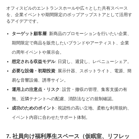
オフィスビルのエントランスホールや広々とした共有スペース
を、企業イベントや期間限定のポップアップストアとして活用す
るアイデアです。
ターゲット顧客層
: 新商品のプロモーションを行いたい企業、
期間限定で商品を販売したいブランドやアーティスト、企業
の周年イベントや展示会。
想定される収益モデル
: 日貸し、週貸し、レベニューシェア。
必要な設備・初期投資
: 展示什器、スポットライト、電源、簡
易な音響設備、誘導サイン。
運用上の注意点・リスク
: 設営・撤収の管理、集客支援の有
無、近隣テナントへの配慮、消防法などの規制確認。
成功のためのポイント
: 視認性の高い立地、柔軟な利用規約、
イベント内容に合わせたサポート体制。
7. 社員向け福利厚生スペース（仮眠室、リフレッ