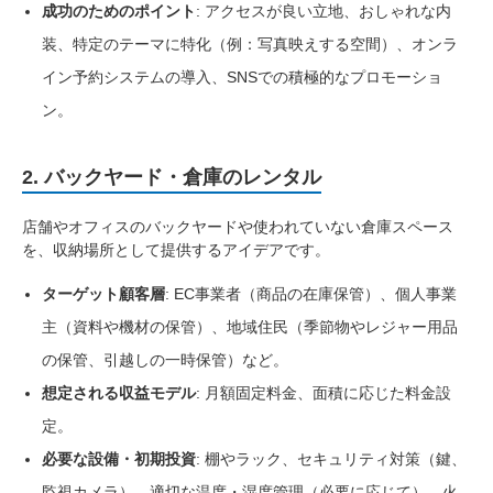
成功のためのポイント
: アクセスが良い立地、おしゃれな内
装、特定のテーマに特化（例：写真映えする空間）、オンラ
イン予約システムの導入、SNSでの積極的なプロモーショ
ン。
2. バックヤード・倉庫のレンタル
店舗やオフィスのバックヤードや使われていない倉庫スペース
を、収納場所として提供するアイデアです。
ターゲット顧客層
: EC事業者（商品の在庫保管）、個人事業
主（資料や機材の保管）、地域住民（季節物やレジャー用品
の保管、引越しの一時保管）など。
想定される収益モデル
: 月額固定料金、面積に応じた料金設
定。
必要な設備・初期投資
: 棚やラック、セキュリティ対策（鍵、
監視カメラ）、適切な温度・湿度管理（必要に応じて）、火