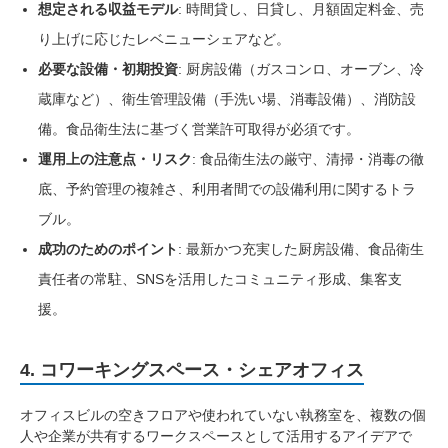
想定される収益モデル
: 時間貸し、日貸し、月額固定料金、売
り上げに応じたレベニューシェアなど。
必要な設備・初期投資
: 厨房設備（ガスコンロ、オーブン、冷
蔵庫など）、衛生管理設備（手洗い場、消毒設備）、消防設
備。食品衛生法に基づく営業許可取得が必須です。
運用上の注意点・リスク
: 食品衛生法の厳守、清掃・消毒の徹
底、予約管理の複雑さ、利用者間での設備利用に関するトラ
ブル。
成功のためのポイント
: 最新かつ充実した厨房設備、食品衛生
責任者の常駐、SNSを活用したコミュニティ形成、集客支
援。
4. コワーキングスペース・シェアオフィス
オフィスビルの空きフロアや使われていない執務室を、複数の個
人や企業が共有するワークスペースとして活用するアイデアで