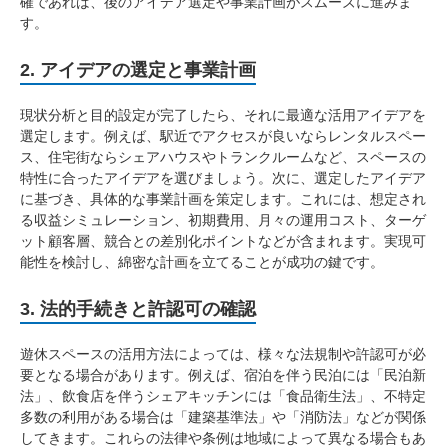
確であれば、後のアイデア選定や事業計画がスムーズに進みま
す。
2. アイデアの選定と事業計画
現状分析と目的設定が完了したら、それに最適な活用アイデアを
選定します。例えば、駅近でアクセスが良いならレンタルスペー
ス、住宅街ならシェアハウスやトランクルームなど、スペースの
特性に合ったアイデアを選びましょう。次に、選定したアイデア
に基づき、具体的な事業計画を策定します。これには、想定され
る収益シミュレーション、初期費用、月々の運用コスト、ターゲ
ット顧客層、競合との差別化ポイントなどが含まれます。実現可
能性を検討し、綿密な計画を立てることが成功の鍵です。
3. 法的手続きと許認可の確認
遊休スペースの活用方法によっては、様々な法規制や許認可が必
要となる場合があります。例えば、宿泊を伴う民泊には「民泊新
法」、飲食店を伴うシェアキッチンには「食品衛生法」、不特定
多数の利用がある場合は「建築基準法」や「消防法」などが関係
してきます。これらの法律や条例は地域によって異なる場合もあ