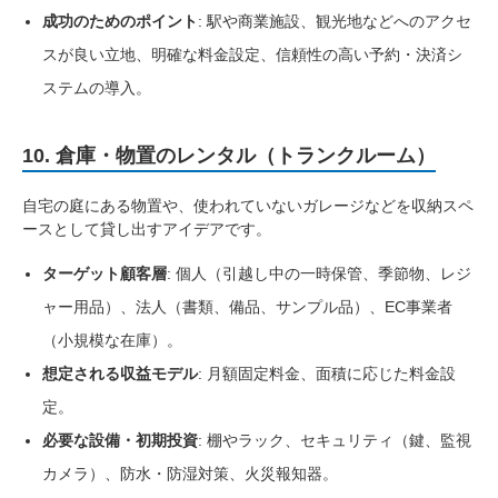
成功のためのポイント
: 駅や商業施設、観光地などへのアクセ
スが良い立地、明確な料金設定、信頼性の高い予約・決済シ
ステムの導入。
10. 倉庫・物置のレンタル（トランクルーム）
自宅の庭にある物置や、使われていないガレージなどを収納スペ
ースとして貸し出すアイデアです。
ターゲット顧客層
: 個人（引越し中の一時保管、季節物、レジ
ャー用品）、法人（書類、備品、サンプル品）、EC事業者
（小規模な在庫）。
想定される収益モデル
: 月額固定料金、面積に応じた料金設
定。
必要な設備・初期投資
: 棚やラック、セキュリティ（鍵、監視
カメラ）、防水・防湿対策、火災報知器。