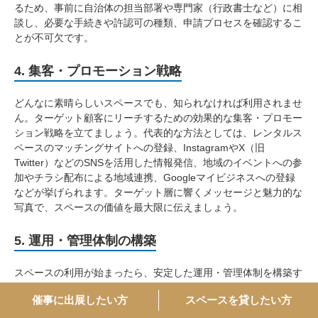
るため、事前に自治体の担当部署や専門家（行政書士など）に相
談し、必要な手続きや許認可の種類、申請プロセスを確認するこ
とが不可欠です。
4. 集客・プロモーション戦略
どんなに素晴らしいスペースでも、知られなければ利用されませ
ん。ターゲット顧客にリーチするための効果的な集客・プロモー
ション戦略を立てましょう。代表的な方法としては、レンタルス
ペースのマッチングサイトへの登録、InstagramやX（旧
Twitter）などのSNSを活用した情報発信、地域のイベントへの参
加やチラシ配布による地域連携、Googleマイビジネスへの登録
などが挙げられます。ターゲット層に響くメッセージと魅力的な
写真で、スペースの価値を最大限に伝えましょう。
5. 運用・管理体制の構築
スペースの利用が始まったら、安定した運用・管理体制を構築す
ることが重要です。具体的には、予約管理システム（オンライン
催事に出展したい方
スペースを貸したい方
予約サイトやカレンダーツールなど）の導入、利用後の清掃・メ
ンテナンス体制の確立、利用者からの問い合わせやトラブルへの