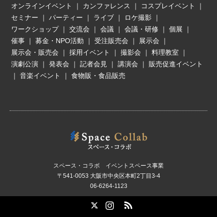
オンラインイベント
｜
カンファレンス
｜
コスプレイベント
｜
セミナー
｜
パーティー
｜
ライブ
｜
ロケ撮影
｜
ワークショップ
｜
交流会
｜
会議
｜
会議・研修
｜
個展
｜
催事
｜
募金・NPO活動
｜
受注販売会
｜
展示会
｜
展示会・販売会
｜
採用イベント
｜
撮影会
｜
料理教室
｜
演劇公演
｜
発表会
｜
記者会見
｜
講演会
｜
販売促進イベント
｜
音楽イベント
｜
食物販・食品販売
スペース・コラボ イベントスペース事業
〒541-0053 大阪市中央区本町2丁目3-4
06-6264-1123
X
Instagram
RSS