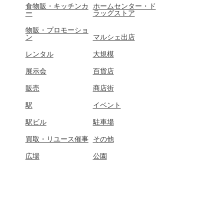
食物販・キッチンカ
ホームセンター・ド
ー
ラッグストア
物販・プロモーショ
ン
マルシェ出店
レンタル
大規模
展示会
百貨店
販売
商店街
駅
イベント
駅ビル
駐車場
買取・リユース催事
その他
広場
公園