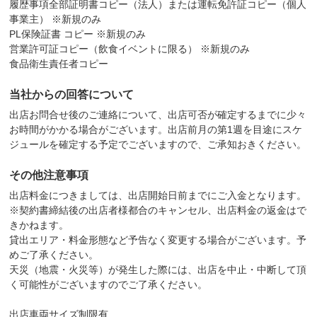
履歴事項全部証明書コピー（法人）または運転免許証コピー（個人
事業主） ※新規のみ
PL保険証書 コピー ※新規のみ
営業許可証コピー（飲食イベントに限る） ※新規のみ
食品衛生責任者コピー
当社からの回答について
出店お問合せ後のご連絡について、出店可否が確定するまでに少々
お時間がかかる場合がございます。出店前月の第1週を目途にスケ
ジュールを確定する予定でございますので、ご承知おきください。
その他注意事項
出店料金につきましては、出店開始日前までにご入金となります。
※契約書締結後の出店者様都合のキャンセル、出店料金の返金はで
きかねます。
貸出エリア・料金形態など予告なく変更する場合がございます。予
めご了承ください。
天災（地震・火災等）が発生した際には、出店を中止・中断して頂
く可能性がございますのでご了承ください。
出店車両サイズ制限有