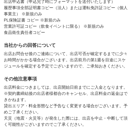
出店申込書（申込完了時にフォーマットを送付いたします）
履歴事項全部証明書コピー（法人）または運転免許証コピー（個人
事業主） ※新規のみ
PL保険証書 コピー ※新規のみ
営業許可証コピー（飲食イベントに限る） ※新規のみ
食品衛生責任者コピー
当社からの回答について
出店お問合せ後のご連絡について、出店可否が確定するまでに少々
お時間がかかる場合がございます。出店前月の第1週を目途にスケ
ジュールを確定する予定でございますので、ご承知おきください。
その他注意事項
出店料金につきましては、出店開始日前までにご入金となります。
※契約書締結後の出店者様都合のキャンセル、出店料金の返金はで
きかねます。
貸出エリア・料金形態など予告なく変更する場合がございます。予
めご了承ください。
天災（地震・火災等）が発生した際には、出店を中止・中断して頂
く可能性がございますのでご了承ください。