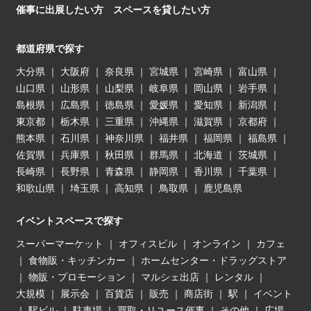
催事に出展したい方
スペースを貸したい方
都道府県で探す
大分県
｜
大阪府
｜
奈良県
｜
宮城県
｜
宮崎県
｜
富山県
｜
山口県
｜
山形県
｜
山梨県
｜
岐阜県
｜
岡山県
｜
岩手県
｜
島根県
｜
広島県
｜
徳島県
｜
愛媛県
｜
愛知県
｜
新潟県
｜
東京都
｜
栃木県
｜
三重県
｜
沖縄県
｜
滋賀県
｜
京都府
｜
熊本県
｜
石川県
｜
神奈川県
｜
福井県
｜
福岡県
｜
福島県
｜
佐賀県
｜
兵庫県
｜
秋田県
｜
群馬県
｜
北海道
｜
茨城県
｜
長崎県
｜
長野県
｜
青森県
｜
静岡県
｜
香川県
｜
千葉県
｜
和歌山県
｜
埼玉県
｜
高知県
｜
鳥取県
｜
鹿児島県
イベントスペースで探す
スーパーマーケット
｜
オフィスビル
｜
オンライン
｜
カフェ
｜
食物販・キッチンカー
｜
ホームセンター・ドラッグストア
｜
物販・プロモーション
｜
マルシェ出店
｜
レンタル
｜
大規模
｜
展示会
｜
百貨店
｜
販売
｜
商店街
｜
駅
｜
イベント
｜
駅ビル
｜
駐車場
｜
買取・リユース催事
｜
その他
｜
広場