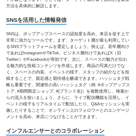
方法を具体的に解説します。
SNSを活用した情報発信
SNSは、ポップアップスペースの認知度を高め、来店を促す上で
非常に強力なツールです。まず、ターゲット層が最も利用してい
るSNSプラットフォームを選定しましょう。例えば、若年層向け
であればInstagramやTikTok、ビジネス層向けであればX（旧
Twitter）やFacebookが有効です。次に、スペースの魅力が伝わ
る魅力的な投稿コンテンツを作成します。商品の写真だけでな
く、スペースの内装、イベントの様子、スタッフの紹介などを投
稿することで、親近感と期待感を醸成できます。ハッシュタグ戦
略も重要です。関連性の高いハッシュタグ（例: #ポップアップス
トア, #期間限定ショップ, #[ブランド名]）を複数使用し、検索か
らの流入を狙いましょう。さらに、ライブ配信機能を活用し、イ
ベントの様子をリアルタイムで配信したり、Q&Aセッションを実
施したりすることで、オンライン上のフォロワーとのエンゲージ
メントを高め、来店につなげることができます。
インフルエンサーとのコラボレーション