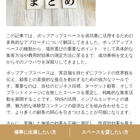
この記事では、ポップアップスペースを成功裏に活用するための
多角的なアプローチについて解説してきました。ポップアップス
ペースの種類から、場所選びの重要なポイント、そして具体的な
集客方法や費用対効果の測定方法に至るまで、成功事例を交えな
がらそのノウハウを深掘りしてきました。
ポップアップスペースは、実店舗を持たずにブランドの世界観を
伝え、顧客との直接的な接点を創出するための強力なツールで
す。重要なのは、自社のビジネス目標、ターゲット顧客、そして
ブランドイメージに合致したスペースを選定し、戦略的な集客活
動を展開することです。SNSの活用、インフルエンサーとの連
携、魅力的な体験型コンテンツの提供などを組み合わせること
で、より多くの顧客の関心を引きつけることが可能になります。
さらに、実施した施策の効果を正確に測定し、投資対効果を最大
化するためのKPI設定と分析は不可欠です。成功事例で示された
催事に出展したい方
スペースを貸したい方
ように、データに基づいた改善を継続することで、ポップアップ