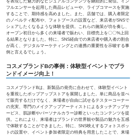
を表現した魅力的なビジュアルコンテンツを継続的に発信。イン
フルエンサーを起用した商品レビューや、ライブコマースを実施
することで、期待感を高めました。また、店舗では、購入者限定
のノベルティ配布や、フォトブースの設置など、来店者がSNSで
シェアしたくなるような体験を提供。これらの施策が功を奏し、
オープン初日から多くの来場者で賑わい、目標売上を〇〇%上回
る結果となりました。特に、SNS経由での来店者や購入者の割合
が高く、デジタルマーケティングとの連携の重要性を示唆する事
例と言えるでしょう。
コスメブランドBの事例：体験型イベントでブラ
ンドイメージ向上！
コスメブランドBは、新製品の発売に合わせて、体験型イベント
を重視したポップアップストアを展開しました。単に商品を並べ
て販売するだけでなく、来場者が自由に試せるテスターコーナー
の充実、専門のメイクアップアーティストによるタッチアップサ
ービス、肌診断やパーソナルカラー診断といったコンテンツを提
供。これにより、来場者はブランドの世界観や製品の魅力を五感
で体験することができました。特に、SNS映えするフォトスポッ
トの設置や、イベント参加者限定の特典を用意したことで、来場