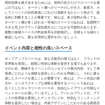
用対効果を最大化するためには、賃料の安さだけでスペースを選
ぶのではなく、ターゲット層へのリーチのしやすさ、集客力、そ
してイベントの目的達成にどれだけ貢献するかという視点で、総
合的に判断することが重要です。例えば、多少賃料が高くても、
ターゲット層が多く訪れる一等地のスペースであれば、短期間で
大きな売上やブランド認知度向上につながる可能性があります。
複数の候補スペースの料金体系を比較検討し、見積もりを細かく
確認しながら、最も合理的な選択を行いましょう。
イベント内容と相性の良いスペース
ポップアップスペースは、単なる販売の場ではなく、ブランドの
世界観を表現し、顧客に特別な体験を提供する場でもあります。
そのため、開催するイベントのコンセプトや展示内容、そして来
場者にどのような体験を提供したいのかを明確にし、それに最も
適したスペースを選ぶことが重要です。例えば、アート作品の展
示や、インタラクティブな体験を重視するイベントであれば、
広々としたギャラリースペースや、自由なレイアウトが可能なイ
ベントホールが適しているでしょう。アパレルブランドが、ブラ
ンドの世界観を重視したディスプレイや、特別なフィッティング
体験を提供したい場合は、内装デザインにこだわりのある路面店