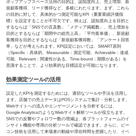
ポップアップスペース活用の目的は、認知度向上、売上増加、新
規顧客獲得、リード獲得など、多岐にわたります。まず、これら
の目的に対して、具体的かつ測定可能なKPI（重要業績評価指
標）を設定することが不可欠です。例えば、認知度向上を目的と
するならば「SNSでの言及数」「メディア掲載数」、売上増加を
目的とするならば「期間中の総売上高」「平均客単価」、新規顧
客獲得を目的とするならば「新規顧客獲得数」「アンケート回答
率」などが考えられます。KPI設定においては、SMART原則
（Specific：具体的、Measurable：測定可能、Achievable：達成
可能、Relevant：関連性がある、Time-bound：期限がある）を
意識することで、より効果的な目標設定が可能になります。
効果測定ツールの活用
設定したKPIを測定するためには、適切なツールや手法を活用し
ます。店舗での売上データはPOSシステムで集計・分析します。
Webサイトへの流入やエンゲージメントを分析するには、
Google AnalyticsのようなWebサイト解析ツールが役立ちます。
SNSでの反響やフォロワー数の増減は、各プラットフォームのイ
ンサイト機能や専用の分析ツールで確認できます。さらに、ビー
コン技術を活用して来場者の動線や滞在時間を把握したり、イベ