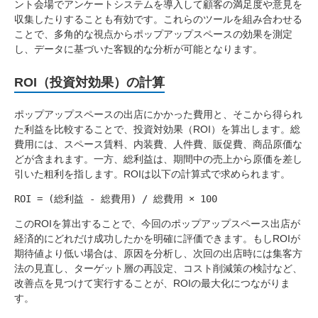
ント会場でアンケートシステムを導入して顧客の満足度や意見を
収集したりすることも有効です。これらのツールを組み合わせる
ことで、多角的な視点からポップアップスペースの効果を測定
し、データに基づいた客観的な分析が可能となります。
ROI（投資対効果）の計算
ポップアップスペースの出店にかかった費用と、そこから得られ
た利益を比較することで、投資対効果（ROI）を算出します。総
費用には、スペース賃料、内装費、人件費、販促費、商品原価な
どが含まれます。一方、総利益は、期間中の売上から原価を差し
引いた粗利を指します。ROIは以下の計算式で求められます。
ROI = (総利益 - 総費用) / 総費用 × 100
このROIを算出することで、今回のポップアップスペース出店が
経済的にどれだけ成功したかを明確に評価できます。もしROIが
期待値より低い場合は、原因を分析し、次回の出店時には集客方
法の見直し、ターゲット層の再設定、コスト削減策の検討など、
改善点を見つけて実行することが、ROIの最大化につながりま
す。