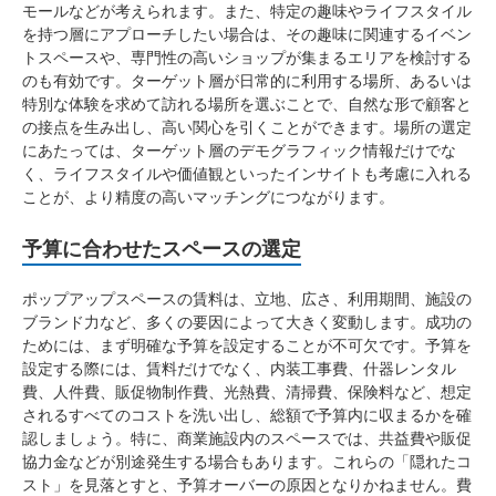
モールなどが考えられます。また、特定の趣味やライフスタイル
を持つ層にアプローチしたい場合は、その趣味に関連するイベン
トスペースや、専門性の高いショップが集まるエリアを検討する
のも有効です。ターゲット層が日常的に利用する場所、あるいは
特別な体験を求めて訪れる場所を選ぶことで、自然な形で顧客と
の接点を生み出し、高い関心を引くことができます。場所の選定
にあたっては、ターゲット層のデモグラフィック情報だけでな
く、ライフスタイルや価値観といったインサイトも考慮に入れる
ことが、より精度の高いマッチングにつながります。
予算に合わせたスペースの選定
ポップアップスペースの賃料は、立地、広さ、利用期間、施設の
ブランド力など、多くの要因によって大きく変動します。成功の
ためには、まず明確な予算を設定することが不可欠です。予算を
設定する際には、賃料だけでなく、内装工事費、什器レンタル
費、人件費、販促物制作費、光熱費、清掃費、保険料など、想定
されるすべてのコストを洗い出し、総額で予算内に収まるかを確
認しましょう。特に、商業施設内のスペースでは、共益費や販促
協力金などが別途発生する場合もあります。これらの「隠れたコ
スト」を見落とすと、予算オーバーの原因となりかねません。費